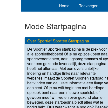
Home
Toevoegen
Mode Startpagina
Over Sportief Sporten Startpagina
De Sportief Sporten startpagina is dé plek voor
alle sportliefhebbers! Of je nu op zoek bent naa
sportevenementen, trainingsprogramma's of tip
voor een gezonde levensstijl, deze startpagina
heeft het allemaal. Met een overzichtelijke
indeling en handige links naar relevante
websites, maakt de Sportief Sporten startpagin
het vinden van de juiste informatie een fluitje v
een cent. Of je nu wilt beginnen met hardlopen,
op zoek bent naar een nieuwe sportclub of
gewoon meer wilt weten over gezond eten en
bewegen, deze startpagina biedt alles wat je
nodig hebt. Dus waar wacht je nog op? Bezoek