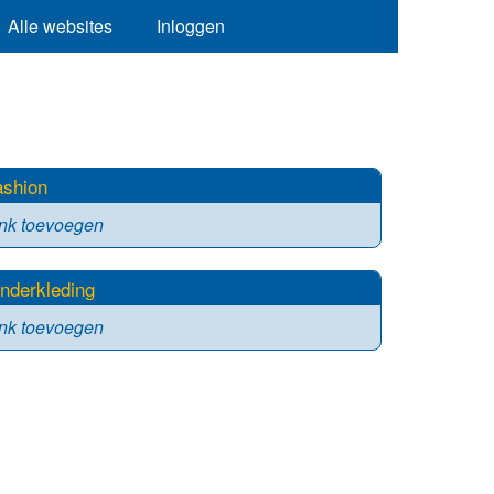
Alle websites
Inloggen
ashion
ink toevoegen
inderkleding
ink toevoegen