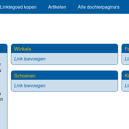
Linktegoed kopen
Artikelen
Alle dochterpagina's
Winkels
F
Link toevoegen
L
r
s
Schoenen
K
Link toevoegen
L
a
an